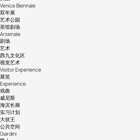
Venice Biennale
双年展
艺术公园
茶馆剧场
Arsenale
剧场
艺术
西九文化区
视觉艺术
Visitor Experience
展览
Experience
戏曲
威尼斯
海滨长廊
实习计划
大状王
公共空间
Giardini