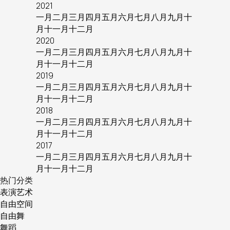
2021
一月
二月
三月
四月
五月
六月
七月
八月
九月
十
月
十一月
十二月
2020
一月
二月
三月
四月
五月
六月
七月
八月
九月
十
月
十一月
十二月
2019
一月
二月
三月
四月
五月
六月
七月
八月
九月
十
月
十一月
十二月
2018
一月
二月
三月
四月
五月
六月
七月
八月
九月
十
月
十一月
十二月
2017
一月
二月
三月
四月
五月
六月
七月
八月
九月
十
月
十一月
十二月
热门分类
表演艺术
自由空间
自由舞
舞蹈