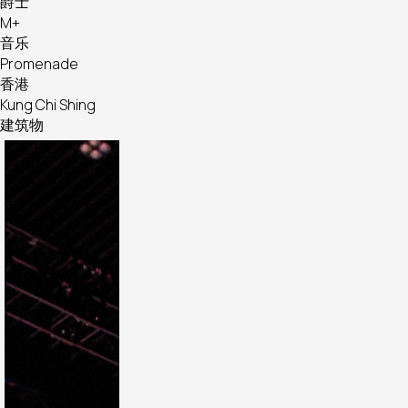
爵士
M+
音乐
Promenade
香港
Kung Chi Shing
建筑物