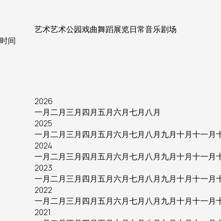
艺术
艺术公园
戏曲
舞蹈
展览
日常
音乐
剧场
时间
2026
一月
二月
三月
四月
五月
六月
七月
八月
2025
一月
二月
三月
四月
五月
六月
七月
八月
九月
十月
十一月
2024
一月
二月
三月
四月
五月
六月
七月
八月
九月
十月
十一月
2023
一月
二月
三月
四月
五月
六月
七月
八月
九月
十月
十一月
2022
一月
二月
三月
四月
五月
六月
七月
八月
九月
十月
十一月
2021