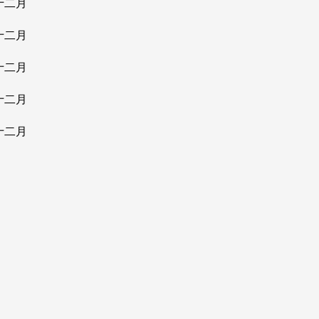
十二月
十二月
十二月
十二月
十二月