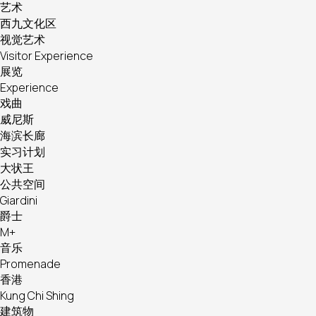
艺术
西九文化区
视觉艺术
Visitor Experience
展览
Experience
戏曲
威尼斯
海滨长廊
实习计划
大状王
公共空间
Giardini
爵士
M+
音乐
Promenade
香港
Kung Chi Shing
建筑物