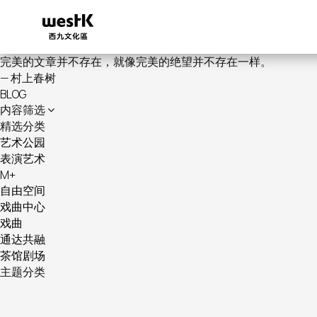
跳
转
到
主
完美的文章并不存在，就像完美的绝望并不存在一样。
要
— 村上春树
内
BLOG
容
内容筛选
精选分类
艺术公园
表演艺术
M+
自由空间
戏曲中心
戏曲
通达共融
茶馆剧场
主题分类