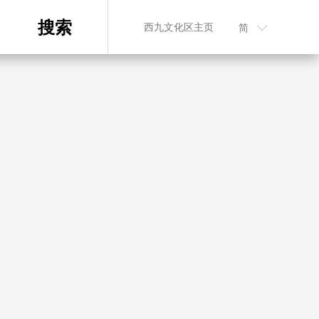
搜索
西九文化区主页
简
n