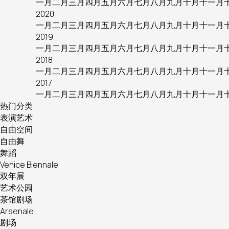
一月
二月
三月
四月
五月
六月
七月
八月
九月
十月
十一月
2020
一月
二月
三月
四月
五月
六月
七月
八月
九月
十月
十一月
2019
一月
二月
三月
四月
五月
六月
七月
八月
九月
十月
十一月
2018
一月
二月
三月
四月
五月
六月
七月
八月
九月
十月
十一月
2017
一月
二月
三月
四月
五月
六月
七月
八月
九月
十月
十一月
热门分类
表演艺术
自由空间
自由舞
舞蹈
Venice Biennale
双年展
艺术公园
茶馆剧场
Arsenale
剧场