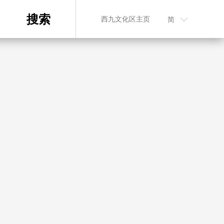
搜索
西九文化区主页
简
n