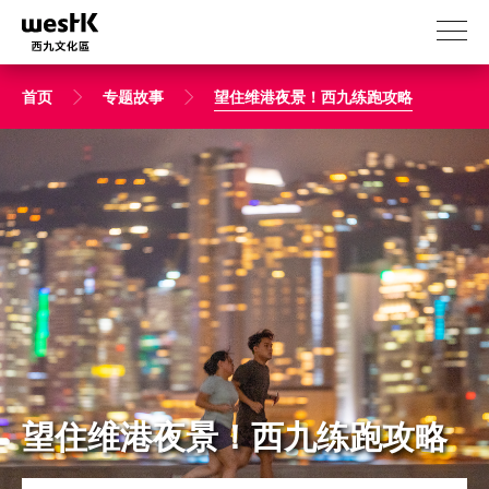
跳
转
到
主
首页
专题故事
望住维港夜景！西九练跑攻略
要
内
容
望住维港夜景！西九练跑攻略