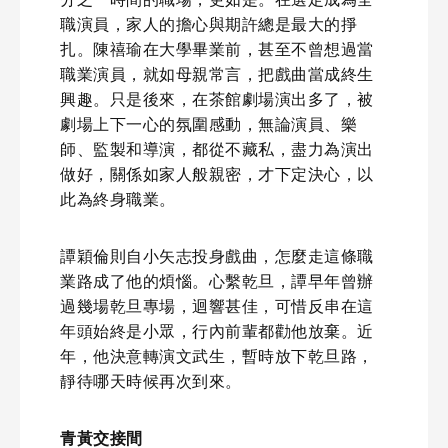
職演員，家人的擔心與期許總是最大的掙
扎。陳禧瑜在大學畢業前，甚至不曾想過當
職業演員，就如母親常言，把戲曲當成終生
興趣。只是後來，在茶館劇場演出多了，被
劇場上下一心的氛圍感動，無論演員、樂
師、監製和導演，都從不藏私，盡力為演出
做好，關係如家人般親密，才下定決心，以
此為終身職業。
譚穎倫則自小矢志投身戲曲，怎麼走這條職
業路成了他的煩惱。心繫乾旦，譚早年曾辦
過幾場乾旦專場，迴響甚佳，可惜反串在這
年頭始終是小眾，行內前輩都勸他放棄。近
年，他決意轉演文武生，暫時放下乾旦路，
靜待哪天時候再次到來。
青黃交接間