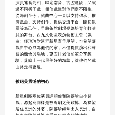
演員連番亮相，唱遍南音、古腔選段，又演
過不同折子戲，相信戲迷對他們定不陌生。
從籌劃至今，戲曲中心一直以支持傳承、推
廣戲曲、支持創作、提供交流平台、開拓觀
眾等為己任，早將茶館劇場視為培育年輕演
員的舞台。西九文化區表演藝術主管（戲
曲）鍾珍珍對這群新星寄予厚望，也希望讓
戲曲中心成為他們的家，不僅提供演出和練
習的機會與場地，更安排老倌前輩分享經
驗，蒸餾上一代最美好的精華，讓他們的戲
曲路走得更遠。
被絕美震憾的初心
新星劇團兩位演員譚穎倫和陳禧瑜自小習
戲，源起竟同樣是被粵劇之美震撼。為探望
居住長洲的外婆，陳禧瑜經常出入長洲，自