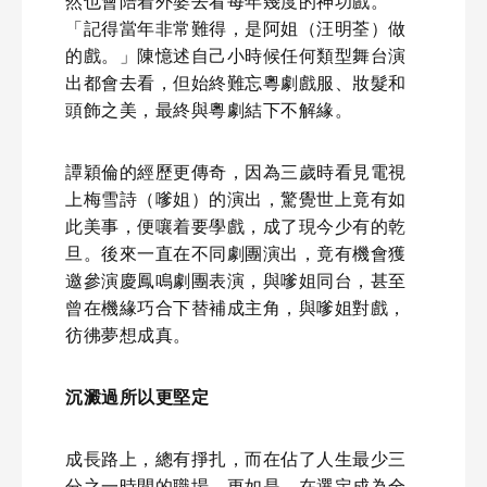
然也會陪着外婆去看每年幾度的神功戲。
「記得當年非常難得，是阿姐（汪明荃）做
的戲。」陳憶述自己小時候任何類型舞台演
出都會去看，但始終難忘粵劇戲服、妝髮和
頭飾之美，最終與粵劇結下不解緣。
譚穎倫的經歷更傳奇，因為三歲時看見電視
上梅雪詩（嗲姐）的演出，驚覺世上竟有如
此美事，便嚷着要學戲，成了現今少有的乾
旦。後來一直在不同劇團演出，竟有機會獲
邀參演慶鳳鳴劇團表演，與嗲姐同台，甚至
曾在機緣巧合下替補成主角，與嗲姐對戲，
彷彿夢想成真。
沉澱過所以更堅定
成長路上，總有掙扎，而在佔了人生最少三
分之一時間的職場，更如是。在選定成為全