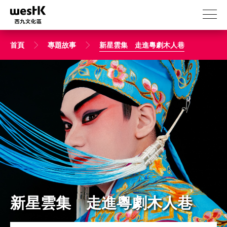
移
至
主
內
首頁
專題故事
新星雲集 走進粵劇木人巷
容
新星雲集 走進粵劇木人巷