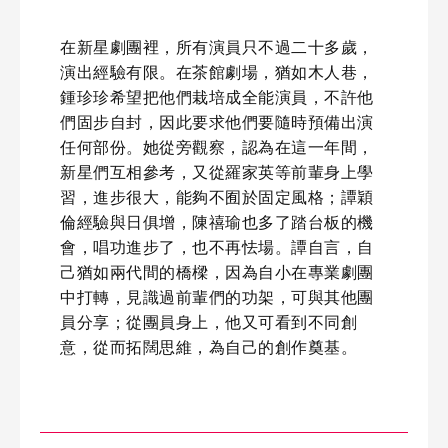
在新星劇團裡，所有演員只不過二十多歲，
演出經驗有限。在茶館劇場，猶如木人巷，
鍾珍珍希望把他們栽培成全能演員，不許他
們固步自封，因此要求他們要隨時預備出演
任何部份。她從旁觀察，認為在這一年間，
新星們互相參考，又從羅家英等前輩身上學
習，進步很大，能夠不囿於固定風格；譚穎
倫經驗與日俱增，陳禧瑜也多了踏台板的機
會，唱功進步了，也不再怯場。譚自言，自
己猶如兩代間的橋樑，因為自小在專業劇團
中打轉，見識過前輩們的功架，可與其他團
員分享；從團員身上，他又可看到不同創
意，從而拓闊思維，為自己的創作奠基。