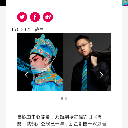
13.8.2020 |
戲曲
自戲曲中心開幕，茶館劇場常備節目《粵．
樂．茶韻》公演已一年，新星劇團一眾新晉