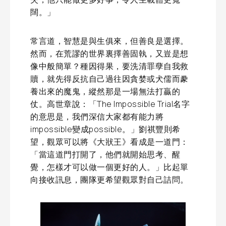
闊。」
常言道，智慧是與生俱來，但善良是選擇。
然而，在荒謬的世界裏擇善固執，又豈是想
像中般簡單？種因得果，要洗清罪孽自我救
贖，就先得反抗自己過往因貪婪或犬儒而豢
養出來的魔鬼，縱然那是一場無法打贏的
仗。高世章說：「The Impossible Trial名字
的意思是，我們深信大家都有能力將
impossible變成possible。」劉祺豐則希
望，觀眾可以將《大狀王》看成是一道門：
「當這道門打開了，他們就開始思考、醒
覺，怎樣才可以做一個更好的人。」比起單
向接收訊息，團隊更希望觀眾對自己詰問。