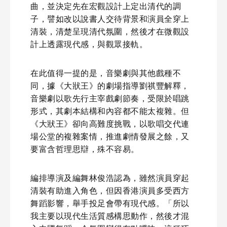
曲，並決定先在宏觀設計上定出清代的調
子，譬如改以說書人交待背景和演員全穿上
清裝，清楚呈現清代氛圍，然後才在微觀設
計上透露現代感，與觀眾接軌。
在此值得一提的是，音樂劇與其他戲種不
同，據《大狀王》的劇場指導劉祺豐解釋，
音樂劇以歌先行主宰戲劇節奏，受限於唱跳
形式，其劇本結構和內容都不能太複雜。但
《大狀王》卻向高難度挑戰，以歌唱交代連
場公堂的複雜案情，推進劇情發展之餘，又
要富含哲理思辯，殊不容易。
編排導演及編舞林俊浩認為，雖然演員穿起
清裝有助進入角色，但因香港演員多受西方
舞蹈影響，舉手投足會帶有現代感。「所以
我主要以現代生活質感構思動作，然後才混