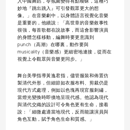
入中國舞蹈，令氛圍變得有點曖昧，這種巧
妙地『跳出跳入』可引發觀眾更大的想
像。」在音樂劇中，以身體語言視覺化音樂
是重要的，他續說：「高世章的音樂敘事性
很強，每首歌都在說故事，而這會影響演員
的身體怎樣移動，編舞時要更意識到
punch（高潮）在哪裏，動作要與
musicality（音樂感）更細密地連接，從而在
視覺上令觀眾與音樂更同步。」
舞台美學指導黃逸君指，儘管服裝和佈置仿
製清代外形，但細節如衣服布料、剪裁仍是
現代方式處理，例如以色塊再現官服刺繡，
當燈光變換時即倏地呈現代感。他認為現代
與清代交織的設計可令角色更有生命，接着
說：「細微處適當地現代，反而能讓演員與
角色互動，賦予角色生命和質感。」