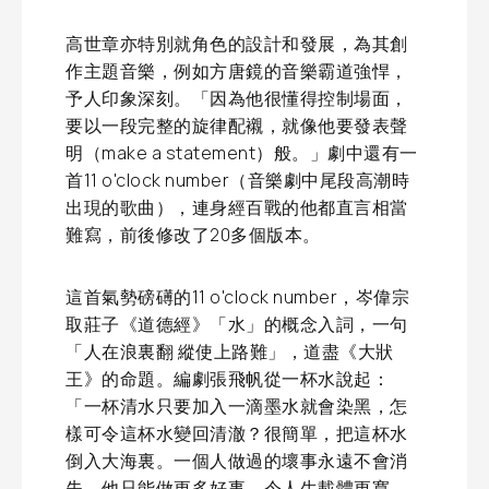
高世章亦特別就角色的設計和發展，為其創
作主題音樂，例如方唐鏡的音樂霸道強悍，
予人印象深刻。「因為他很懂得控制場面，
要以一段完整的旋律配襯，就像他要發表聲
明（make a statement）般。」劇中還有一
首11 o'clock number（音樂劇中尾段高潮時
出現的歌曲），連身經百戰的他都直言相當
難寫，前後修改了20多個版本。
這首氣勢磅礡的11 o'clock number，岑偉宗
取莊子《道德經》「水」的概念入詞，一句
「人在浪裏翻 縱使上路難」，道盡《大狀
王》的命題。編劇張飛帆從一杯水說起：
「一杯清水只要加入一滴墨水就會染黑，怎
樣可令這杯水變回清澈？很簡單，把這杯水
倒入大海裏。一個人做過的壞事永遠不會消
失，他只能做更多好事，令人生載體更寬