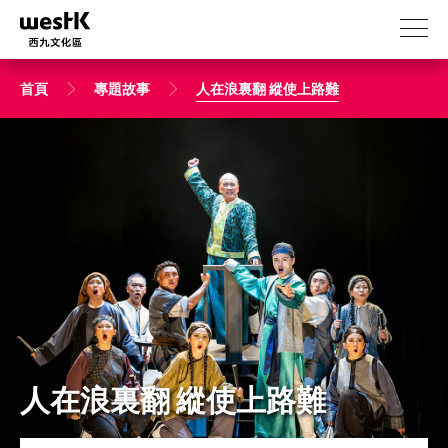
移
至
主
內
首頁
專題故事
人在浪裏翻 縱使上路難
容
人在浪裏翻 縱使上路難