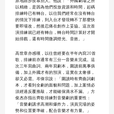
原地踏步羨慕別人。他說：「外國劇場之所
以精緻，是因為他們投放資源和時間，起碼
排練時已有轉台。以往我們經常在沒有轉台
的情況下排練，到入台才發現轉不了那麼快
要即場改，然後忍痛在創作上妥協。這次首
演排練就已經有轉台，轉台時間計算好才開
始排戲，還有時間微調燈光、音效。」
高世章亦感嘆，以往曾經要在半年內寫20首
歌，排練前亦通常有三分一音樂未完成。這
次三年寫曲詞、兩年寫劇本，圍讀前萬事俱
備，加上外國才有的預演，這實在太奢侈，
卻又必需。岑偉宗說：「圍讀時有齊曲詞劇
本，才看到全劇的面貌和問題，加上案情必
須經過反覆推敲，才能確保滴水不漏。」方
俊杰亦指出齊歌排練對音樂劇的重要性：
「音樂劇講求高潮和爆炸力，演員完場的姿
勢和位置要準確，配合音樂才有力量。」