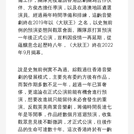
備工作，團隊先後邀請香港話劇團為合作伙
伴、方俊杰擔任導演，以及在港澳地區遴選
演員。經過兩年時間準備和排練，這齣音樂
劇終在2019年以《大狀王》之名，以史無前
例的預演姿態與觀眾會面。團隊原打算預演
一年後正式公演，豈料因疫情一再延期，從
蘊釀意念起歷時八年，《大狀王》終在2022
年9月揭幕。
說是史無前例實不為過。綜觀過往香港音樂
劇的發展模式，主要先有委約方後有作品，
而製作期多數不足一年，超過一年已算奢
侈，更遑論在正式公演前能有機會進行預
演，想要改進就只能留待未必會發生的重
演。反觀英美商業音樂劇，籌備時間長達七
年是等閒事，作品經數個月巡迴預演，收集
觀眾意見後不斷微調，才正式公演，往後作
品的生命可達數十年。這次香港終於有一齣