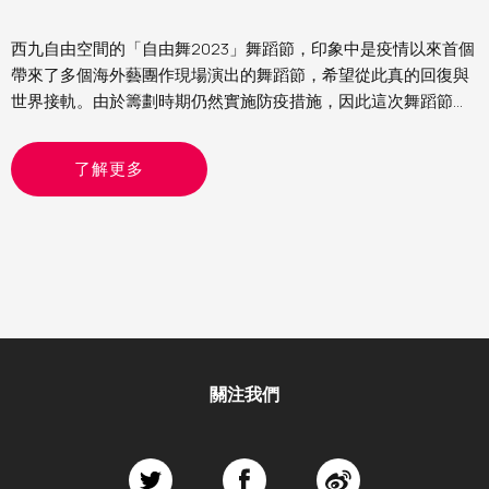
西九自由空間的「自由舞2023」舞蹈節，印象中是疫情以來首個
帶來了多個海外藝團作現場演出的舞蹈節，希望從此真的回復與
世界接軌。由於籌劃時期仍然實施防疫措施，因此這次舞蹈節的
節目以精簡為主，主要是雙人舞或獨舞。當中看了來自德國的
《女俠傳奇》、比利時的《沒有最壞》及以色列的《異想客
了解更多
廳》，各有特色，頗有驚喜
關注我們