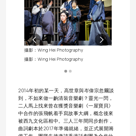
攝影：Wing Hei Photography
攝影：Wing H
攝影：Wing Hei Photography
攝影：Wing H
2014年初的某一天，高世章與岑偉宗忽爾談
到，不如來做一齣清裝音樂劇？靈光一閃，
二人馬上找來曾在獲獎音樂劇《一屋寶貝》
中合作的張飛帆着手寫故事大綱，概念後來
被西九文化區相中。三人三年間同步創作，
曲詞劇本於2017年準備就緒，並正式展開籌