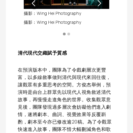
攝影：Wing Hei Photography
攝影：Wing H
攝影：Wing Hei Photography
攝影：Wing H
清代現代交織賦予質感
在預演版本中，團隊為了令戲劇層次更豐
富，以多線敘事做到清代與現代來回往復，
讓觀眾有多重思考的空間。方俊杰舉例，預
演時是由台上群眾先以現代人視角敘述清代
故事，再慢慢走進角色的世界。收集觀眾意
見後，團隊發現過多層次會妨礙他們進入劇
情，遂將劇本、曲詞、視覺效果等反覆斟
酌，劇本至今亦已修改逾20稿。為了令觀眾
快速進入故事，團隊不惜大幅刪減角色和歌