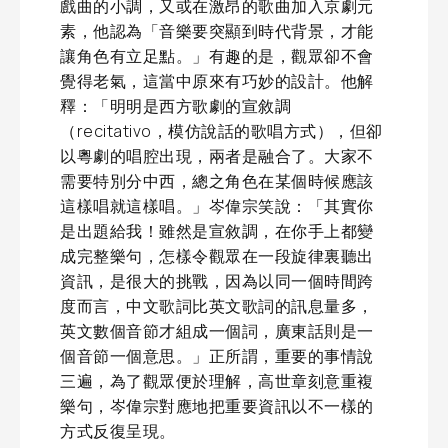
戲曲的小調，又或在激昂的歌曲加入京劇元
素，他認為「音樂要突顯到時代背景，才能
讓角色有立足點。」有趣的是，觀眾卻不會
覺得老氣，這當中原來有巧妙的設計。他解
釋：「明明是西方歌劇的宣敘調
（recitativo，模仿說話的歌唱方式），但卻
以粵劇的唱腔出現，兩者是融合了。大家不
需要特別分中西，總之角色在某個時候應該
這樣唱就這樣唱。」岑偉宗笑說：「其實你
是出題給我！雖然是宣敘調，在你手上都變
成完整樂句，怎樣令觀眾在一段旋律裏聽出
資訊，是很大的挑戰，因為以同一個時間跨
度而言，中文歌詞比英文歌詞的訊息量多，
英文數個音節才組成一個詞，廣東話則是一
個音節一個意思。」正所謂，重要的事情說
三遍，為了觀眾便於理解，高世章刻意重複
樂句，岑偉宗對應地把重要資訊以不一樣的
方式反復呈現。