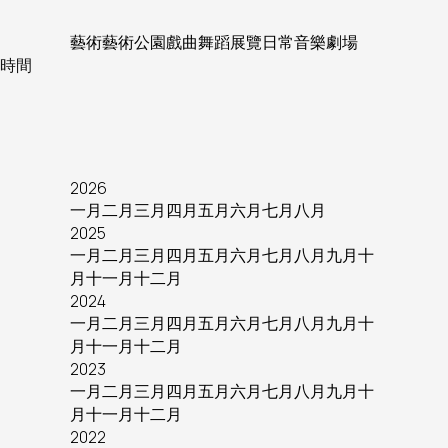
藝術
藝術公園
戲曲
舞蹈
展覽
日常
音樂
劇場
時間
2026
一月
二月
三月
四月
五月
六月
七月
八月
2025
一月
二月
三月
四月
五月
六月
七月
八月
九月
十
月
十一月
十二月
2024
一月
二月
三月
四月
五月
六月
七月
八月
九月
十
月
十一月
十二月
2023
一月
二月
三月
四月
五月
六月
七月
八月
九月
十
月
十一月
十二月
2022