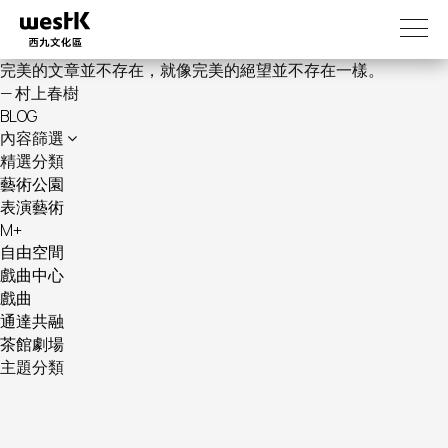
移
至
主
完美的文章並不存在，就像完美的絕望並不存在一樣。
內
— 村上春樹
容
BLOG
內容篩選
精選分類
藝術公園
表演藝術
M+
自由空間
戲曲中心
戲曲
通達共融
茶館劇場
主題分類