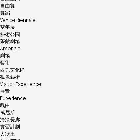
自由舞
舞蹈
Venice Biennale
雙年展
藝術公園
茶館劇場
Arsenale
劇場
藝術
西九文化區
視覺藝術
Visitor Experience
展覽
Experience
戲曲
威尼斯
海濱長廊
實習計劃
大狀王