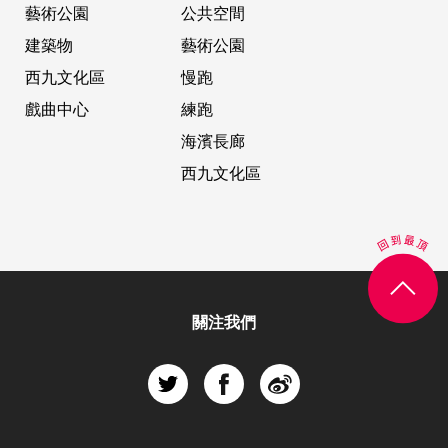
藝術公園
公共空間
建築物
藝術公園
西九文化區
慢跑
戲曲中心
練跑
海濱長廊
西九文化區
關注我們