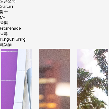
公共空間
Giardini
爵士
M+
音樂
Promenade
香港
Kung Chi Shing
建築物