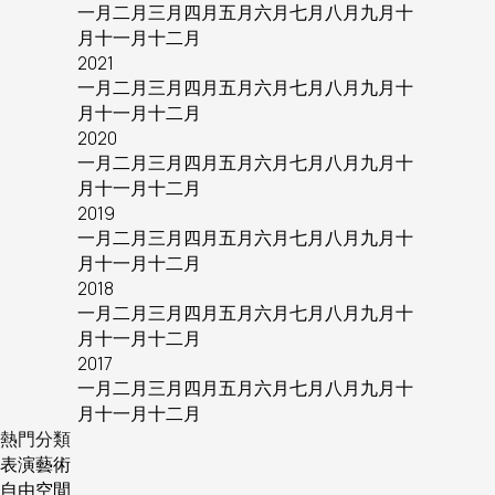
一月
二月
三月
四月
五月
六月
七月
八月
九月
十
月
十一月
十二月
2021
一月
二月
三月
四月
五月
六月
七月
八月
九月
十
月
十一月
十二月
2020
一月
二月
三月
四月
五月
六月
七月
八月
九月
十
月
十一月
十二月
2019
一月
二月
三月
四月
五月
六月
七月
八月
九月
十
月
十一月
十二月
2018
一月
二月
三月
四月
五月
六月
七月
八月
九月
十
月
十一月
十二月
2017
一月
二月
三月
四月
五月
六月
七月
八月
九月
十
月
十一月
十二月
熱門分類
表演藝術
自由空間