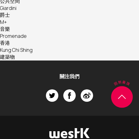
公共空間
Giardini
爵士
M+
音樂
Promenade
香港
Kung Chi Shing
建築物
關注我們