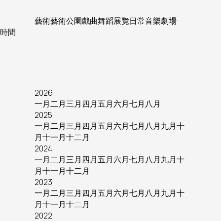
藝術
藝術公園
戲曲
舞蹈
展覽
日常
音樂
劇場
時間
2026
一月
二月
三月
四月
五月
六月
七月
八月
2025
一月
二月
三月
四月
五月
六月
七月
八月
九月
十
月
十一月
十二月
2024
一月
二月
三月
四月
五月
六月
七月
八月
九月
十
月
十一月
十二月
2023
一月
二月
三月
四月
五月
六月
七月
八月
九月
十
月
十一月
十二月
2022