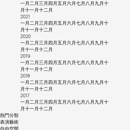
一月
二月
三月
四月
五月
六月
七月
八月
九月
十
月
十一月
十二月
2021
一月
二月
三月
四月
五月
六月
七月
八月
九月
十
月
十一月
十二月
2020
一月
二月
三月
四月
五月
六月
七月
八月
九月
十
月
十一月
十二月
2019
一月
二月
三月
四月
五月
六月
七月
八月
九月
十
月
十一月
十二月
2018
一月
二月
三月
四月
五月
六月
七月
八月
九月
十
月
十一月
十二月
2017
一月
二月
三月
四月
五月
六月
七月
八月
九月
十
月
十一月
十二月
熱門分類
表演藝術
自由空間