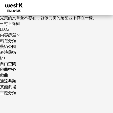
移
至
主
完美的文章並不存在，就像完美的絕望並不存在一樣。
內
— 村上春樹
容
BLOG
內容篩選
精選分類
藝術公園
表演藝術
M+
自由空間
戲曲中心
戲曲
通達共融
茶館劇場
主題分類