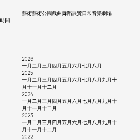
藝術
藝術公園
戲曲
舞蹈
展覽
日常
音樂
劇場
時間
2026
一月
二月
三月
四月
五月
六月
七月
八月
2025
一月
二月
三月
四月
五月
六月
七月
八月
九月
十
月
十一月
十二月
2024
一月
二月
三月
四月
五月
六月
七月
八月
九月
十
月
十一月
十二月
2023
一月
二月
三月
四月
五月
六月
七月
八月
九月
十
月
十一月
十二月
2022