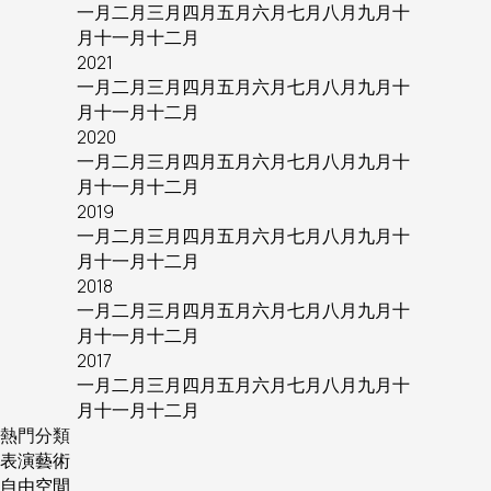
一月
二月
三月
四月
五月
六月
七月
八月
九月
十
月
十一月
十二月
2021
一月
二月
三月
四月
五月
六月
七月
八月
九月
十
月
十一月
十二月
2020
一月
二月
三月
四月
五月
六月
七月
八月
九月
十
月
十一月
十二月
2019
一月
二月
三月
四月
五月
六月
七月
八月
九月
十
月
十一月
十二月
2018
一月
二月
三月
四月
五月
六月
七月
八月
九月
十
月
十一月
十二月
2017
一月
二月
三月
四月
五月
六月
七月
八月
九月
十
月
十一月
十二月
熱門分類
表演藝術
自由空間