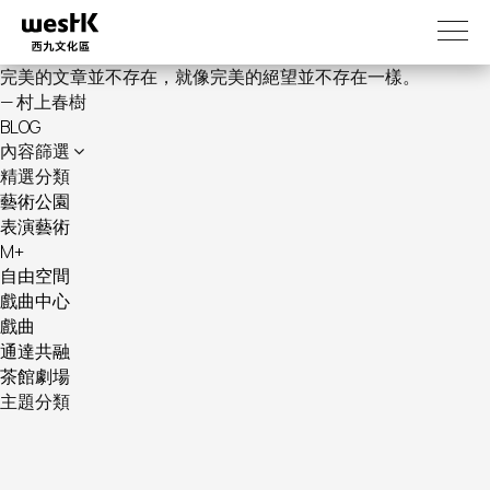
移
至
主
完美的文章並不存在，就像完美的絕望並不存在一樣。
內
— 村上春樹
容
BLOG
內容篩選
精選分類
藝術公園
表演藝術
M+
自由空間
戲曲中心
戲曲
通達共融
茶館劇場
主題分類