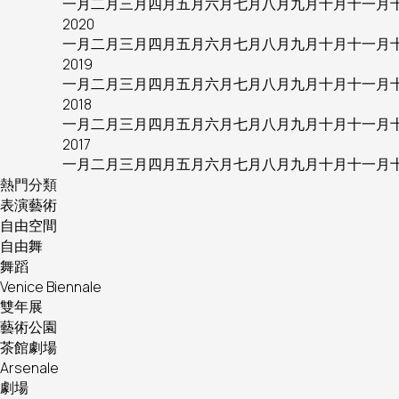
一月
二月
三月
四月
五月
六月
七月
八月
九月
十月
十一月
2020
一月
二月
三月
四月
五月
六月
七月
八月
九月
十月
十一月
2019
一月
二月
三月
四月
五月
六月
七月
八月
九月
十月
十一月
2018
一月
二月
三月
四月
五月
六月
七月
八月
九月
十月
十一月
2017
一月
二月
三月
四月
五月
六月
七月
八月
九月
十月
十一月
熱門分類
表演藝術
自由空間
自由舞
舞蹈
Venice Biennale
雙年展
藝術公園
茶館劇場
Arsenale
劇場