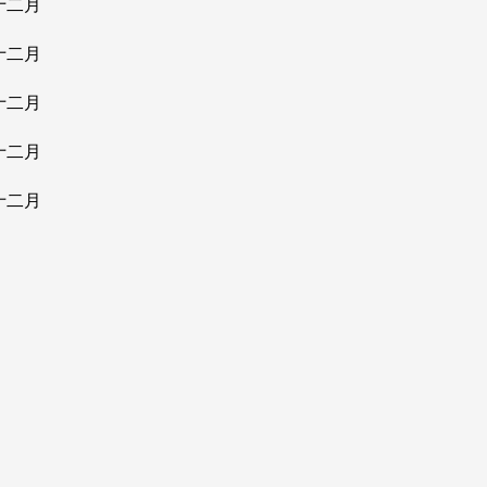
十二月
十二月
十二月
十二月
十二月