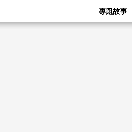
Main
專題故事
navigatio