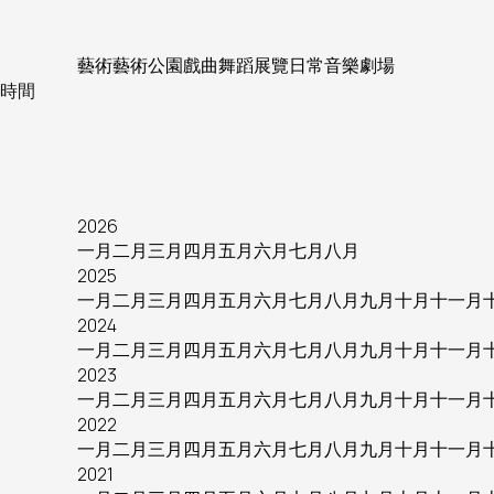
藝術
藝術公園
戲曲
舞蹈
展覽
日常
音樂
劇場
時間
2026
一月
二月
三月
四月
五月
六月
七月
八月
2025
一月
二月
三月
四月
五月
六月
七月
八月
九月
十月
十一月
2024
一月
二月
三月
四月
五月
六月
七月
八月
九月
十月
十一月
2023
一月
二月
三月
四月
五月
六月
七月
八月
九月
十月
十一月
2022
一月
二月
三月
四月
五月
六月
七月
八月
九月
十月
十一月
2021