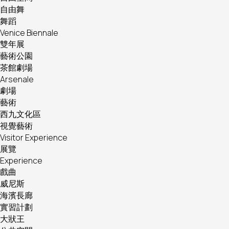
自由舞
舞蹈
Venice Biennale
雙年展
藝術公園
茶館劇場
Arsenale
劇場
藝術
西九文化區
視覺藝術
Visitor Experience
展覽
Experience
戲曲
威尼斯
海濱長廊
實習計劃
大狀王