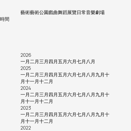
藝術
藝術公園
戲曲
舞蹈
展覽
日常
音樂
劇場
時間
2026
一月
二月
三月
四月
五月
六月
七月
八月
2025
一月
二月
三月
四月
五月
六月
七月
八月
九月
十
月
十一月
十二月
2024
一月
二月
三月
四月
五月
六月
七月
八月
九月
十
月
十一月
十二月
2023
一月
二月
三月
四月
五月
六月
七月
八月
九月
十
月
十一月
十二月
2022