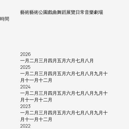
藝術
藝術公園
戲曲
舞蹈
展覽
日常
音樂
劇場
時間
2026
一月
二月
三月
四月
五月
六月
七月
八月
2025
一月
二月
三月
四月
五月
六月
七月
八月
九月
十
月
十一月
十二月
2024
一月
二月
三月
四月
五月
六月
七月
八月
九月
十
月
十一月
十二月
2023
一月
二月
三月
四月
五月
六月
七月
八月
九月
十
月
十一月
十二月
2022