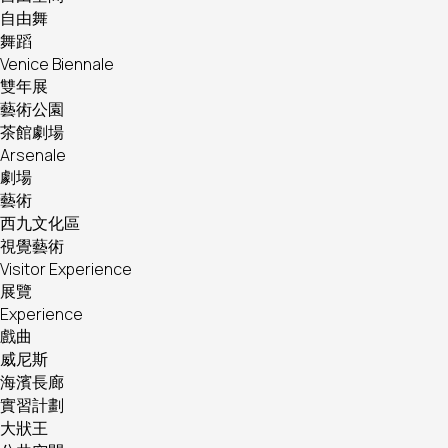
自由舞
舞蹈
Venice Biennale
雙年展
藝術公園
茶館劇場
Arsenale
劇場
藝術
西九文化區
視覺藝術
Visitor Experience
展覽
Experience
戲曲
威尼斯
海濱長廊
實習計劃
大狀王