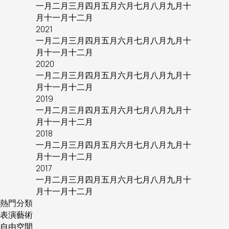
一月
二月
三月
四月
五月
六月
七月
八月
九月
十
月
十一月
十二月
2021
一月
二月
三月
四月
五月
六月
七月
八月
九月
十
月
十一月
十二月
2020
一月
二月
三月
四月
五月
六月
七月
八月
九月
十
月
十一月
十二月
2019
一月
二月
三月
四月
五月
六月
七月
八月
九月
十
月
十一月
十二月
2018
一月
二月
三月
四月
五月
六月
七月
八月
九月
十
月
十一月
十二月
2017
一月
二月
三月
四月
五月
六月
七月
八月
九月
十
月
十一月
十二月
熱門分類
表演藝術
自由空間