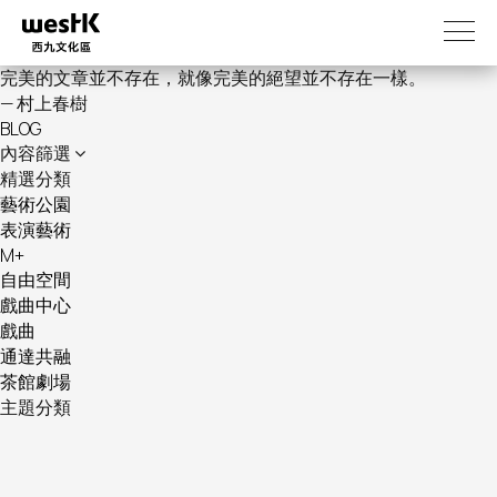
移
至
主
完美的文章並不存在，就像完美的絕望並不存在一樣。
內
— 村上春樹
容
BLOG
內容篩選
精選分類
藝術公園
表演藝術
M+
自由空間
戲曲中心
戲曲
通達共融
茶館劇場
主題分類