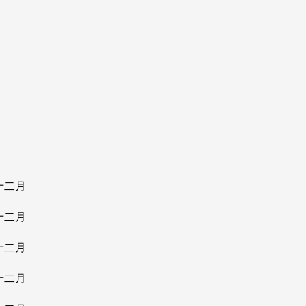
十二月
十二月
十二月
十二月