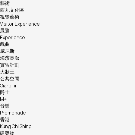
藝術
西九文化區
視覺藝術
Visitor Experience
展覽
Experience
戲曲
威尼斯
海濱長廊
實習計劃
大狀王
公共空間
Giardini
爵士
M+
音樂
Promenade
香港
Kung Chi Shing
建築物