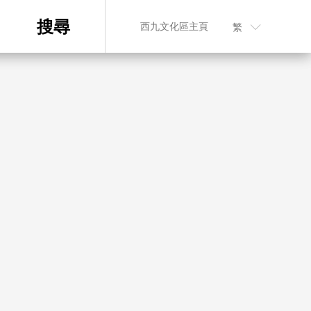
搜尋
西九文化區主頁
繁
n