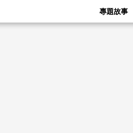
Main
專題故事
navigatio