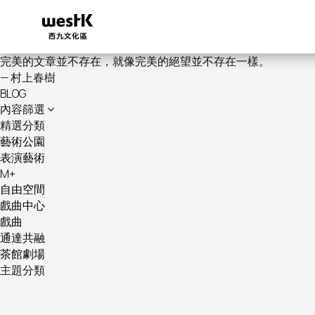
移
至
主
內
完美的文章並不存在，就像完美的絕望並不存在一樣。
容
— 村上春樹
BLOG
內容篩選
精選分類
藝術公園
表演藝術
M+
自由空間
戲曲中心
戲曲
通達共融
茶館劇場
主題分類