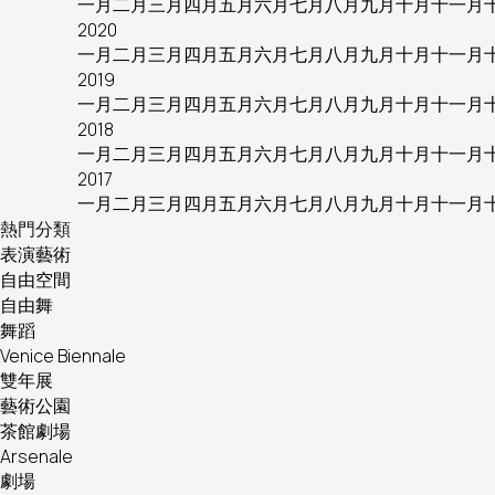
一月
二月
三月
四月
五月
六月
七月
八月
九月
十月
十一月
2020
一月
二月
三月
四月
五月
六月
七月
八月
九月
十月
十一月
2019
一月
二月
三月
四月
五月
六月
七月
八月
九月
十月
十一月
2018
一月
二月
三月
四月
五月
六月
七月
八月
九月
十月
十一月
2017
一月
二月
三月
四月
五月
六月
七月
八月
九月
十月
十一月
熱門分類
表演藝術
自由空間
自由舞
舞蹈
Venice Biennale
雙年展
藝術公園
茶館劇場
Arsenale
劇場