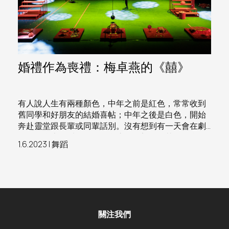
婚禮作為喪禮：梅卓燕的《囍》
有人說人生有兩種顏色，中年之前是紅色，常常收到
舊同學和好朋友的結婚喜帖；中年之後是白色，開始
奔赴靈堂跟長輩或同輩話別。沒有想到有一天會在劇
場的舞台上，看到一齣結合這兩種顏色及其象徵含義
1.6.2023 | 舞蹈
的舞蹈，那是由梅卓燕編舞、陳建文共同演出的《囍
—紅色的承諾》，場刊說要「從婚嫁習俗反思誠信與
承諾」，卻從女子的婚嫁命運延伸一個城市的身世。
舞台上的梅卓燕有兩套衣服，開頭是一襲上衣下裳的
白色婚紗，後來換上中式的紅色裙褂，然而，白色在
西式是禮服，在華人的傳統卻是喪服，「婚禮作為喪
關注我們
禮」由是貫串整個演出，並且牽引喜慶與死亡、承諾
與暴力等雙重意義，這是一個逆反「儀典」（ritual）