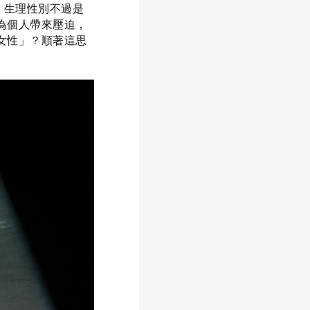
立論：生理性別不過是
為個人帶來壓迫，
女性」？順著這思