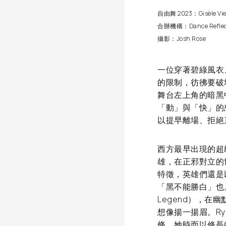
自由舞 2023：Gisèle 
合辦機構：Dance Reflect
攝影：Josh Rose
一位穿著碧綠風衣
的限制，彷彿要破
舞台左上角的暗黑
「動」與「快」的
以提早離場、拒絕
西方最早出現的超
雄，在正邪對立的
特徵，英雄們還是
「黑不能勝白」也。來自
Legend），
想像揚一揚眉。R
條。她時而以修長