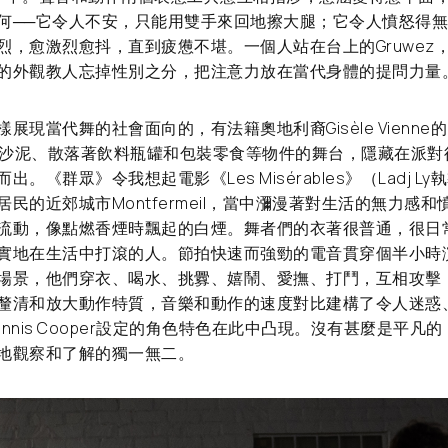
何──它令人不安，只能用雙手來回地擦大腿；它令人憤怒得
烈，愈激烈愈抖，直到疲憊不堪。一個人站在台上的Gruwez
的外觀教人忘掉性別之分，把注意力放在當代身體的提問力量
展現當代舞的社會面向的，有法籍奧地利裔Gisèle Vienne
鋪滿沙泥、散落著飲料瓶罐和包裝零食等物件的舞台，隱藏在派
。《群眾》令我想起電影《Les Misérables》（Ladj Ly
民的近郊城市Montfermeil，當中瀰漫著對生活的無力感
流動，像點燃香煙時飄起的白煙。舞者們的衣著很普通，很日
實地在生活中打滾的人。節拍快速而強勁的電音貫穿個半小時
場景，他們穿衣、喝水、挑釁、嬉鬧、愛撫、打鬥，互相攻擊
釐清和放大動作特質，音樂和動作的速度對比建構了令人迷惑
nnis Cooper設定的角色特色在此中凸現。沒有甚麼是平凡
地觀察和了解的獨一無二。