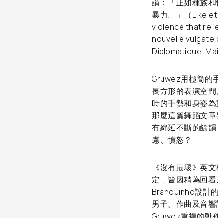
謂：「正如種族和
暴力。」（Like ethnic
violence that rel
nouvelle vulgate 
Diplomatique, Ma
Gruwez用極
長方形的表演空間
時的手勢和身姿為
那麼這篇舞蹈文章
有綿延不斷的餘韻
慮、憤怒？
《沒有最壞》英文標題是「I
定，皆因稍為回看人
Branquinh
男子。作曲及音響設計
Gruwez重複