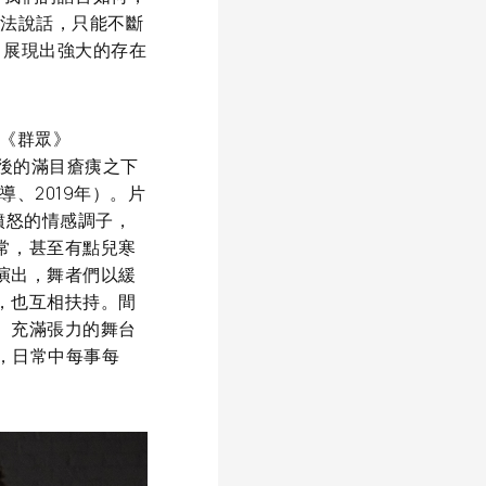
無法說話，只能不斷
，展現出強大的存在
。
的《群眾》
對後的滿目瘡痍之下
執導、2019年）。片
和憤怒的情感調子，
常，甚至有點兒寒
演出，舞者們以緩
，也互相扶持。間
、充滿張力的舞台
的，日常中每事每