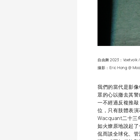
自由舞 2023：Voetvolk 
攝影：Eric Hong @ Moo
我們的當代是影像
眾的心以撤去其警
一不經過反複推敲
位，只有肢體表演著被
Wacquant
如火燎原地說起了一種
侃而談全球化、管