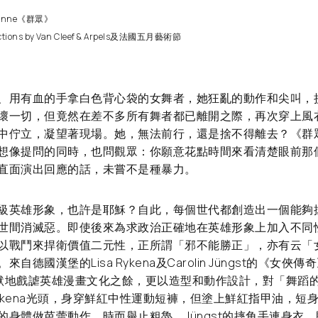
Vienne《群眾》
ions by Van Cleef & Arpels及法國五月藝術節
、用有血的手拿白色背心袋的女舞者，她狂亂的動作和尖叫，
壞一切，但竟然在差不多所有舞者都已離開之際，再次穿上風
中佇立，凝望著現場。她，無法前行，還是捨不得離去？《群
想像提問的同時，也問觀眾：你願意花點時間來看清楚眼前那
直面演出回應的話，未嘗不是種暴力。
級英雄形象，也許是耶穌？自此，每個世代都創造出一個能夠
世間消滅惡。即使後來為求政治正確地在英雄形象上加入不同
以戰鬥來捍衛價值二元性，正所謂「邪不能勝正」，亦有云「
德國漢堡的Lisa Rykena及Carolin Jüngst的《女俠傳奇
在幽默地戲謔英雄漫畫文化之餘，更以造型和動作設計，對「舞蹈
ykena光頭，身穿鮮紅中性運動短褲，但塗上鮮紅指甲油，短
的身體做芭蕾動作，時而舉止粗魯。Jüngst的摔角手連身衣