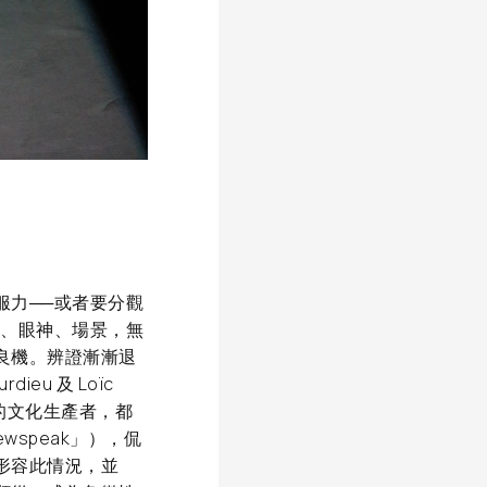
服力──或者要分觀
勢、眼神、場景，無
良機。辨證漸漸退
eu 及 Loïc
的文化生產者，都
ewspeak」），侃
形容此情況，並