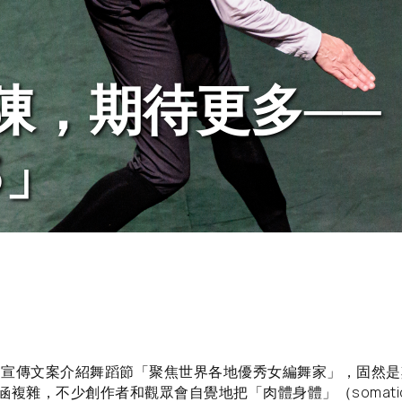
陳，期待更多──
3」
」的宣傳文案介紹舞蹈節「聚焦世界各地優秀女編舞家」，固然
複雜，不少創作者和觀眾會自覺地把「肉體身體」（somatic