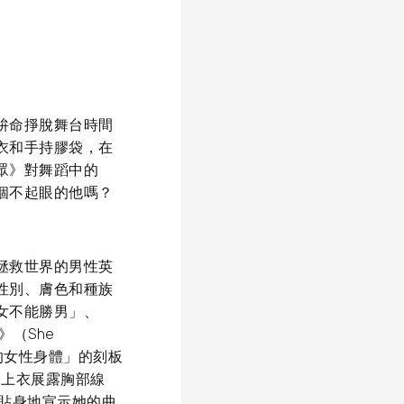
拚命掙脫舞台時間
衣和手持膠袋，在
眾》對舞蹈中的
個不起眼的他嗎？
拯救世界的男性英
性別、膚色和種族
女不能勝男」、
》（She
的女性身體」的刻板
身上衣展露胸部線
，貼身地宣示她的曲