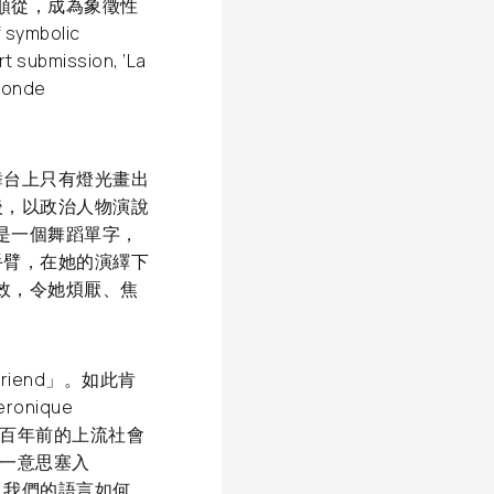
順從，成為象徵性
 symbolic
rt submission, ‘La
 Monde
舞台上只有燈光畫出
後，以政治人物演說
是一個舞蹈單字，
手臂，在她的演繹下
效，令她煩厭、焦
y friend」。如此肯
nique
數百年前的上流社會
把單一意思塞入
；我們的語言如何，