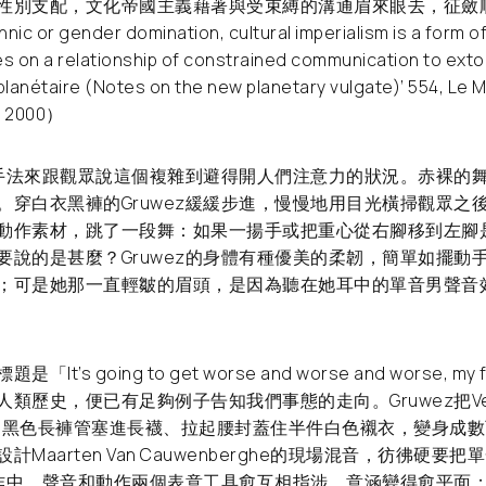
性別支配，文化帝國主義藉著與受束縛的溝通眉來眼去，征斂
 or gender domination, cultural imperialism is a form of
ies on a relationship of constrained communication to exto
planétaire (Notes on the new planetary vulgate)’ 554, Le
i 2000）
簡的手法來跟觀眾說這個複雜到避得開人們注意力的狀況。赤裸的
。穿白衣黑褲的Gruwez緩緩步進，慢慢地用目光橫掃觀眾之
動作素材，跳了一段舞：如果一揚手或把重心從右腳移到左腳
要說的是甚麼？Gruwez的身體有種優美的柔韌，簡單如擺動
；可是她那一直輕皺的眉頭，是因為聽在她耳中的單音男聲音
t’s going to get worse and worse and worse, m
類歷史，便已有足夠例子告知我們事態的走向。Gruwez把Vero
o設計的黑色長褲管塞進長襪、拉起腰封蓋住半件白色襯衣，變身成
Maarten Van Cauwenberghe的現場混音，彷彿硬要
的動作中。聲音和動作兩個表意工具愈互相指涉，意涵變得愈平面