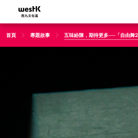
移
至
主
內
容
首頁
專題故事
五味紛陳，期待更多──「自由舞2