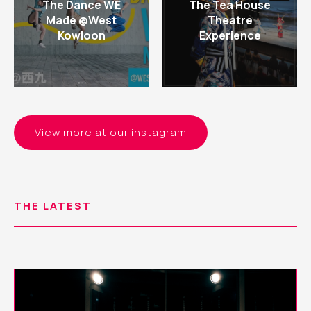
The Dance WE
The Tea House
Made @West
Theatre
Kowloon
Experience
View more at our instagram
THE LATEST