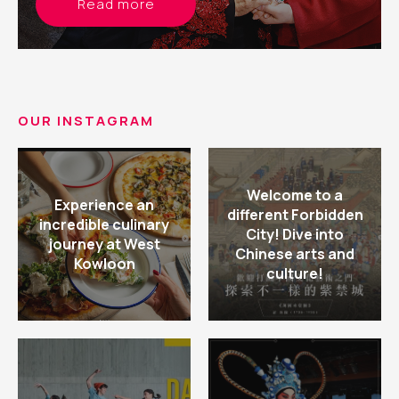
Read more
OUR INSTAGRAM
Welcome to a
Experience an
different Forbidden
incredible culinary
City! Dive into
journey at West
Chinese arts and
Kowloon
culture!