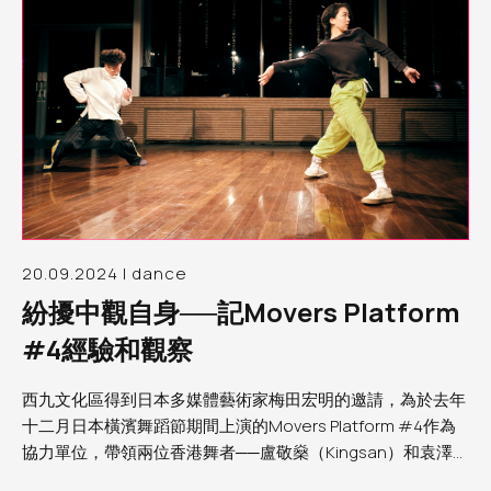
20.09.2024 | dance
紛擾中觀自身──記Movers Platform
#4經驗和觀察
西九文化區得到日本多媒體藝術家梅田宏明的邀請，為於去年
十二月日本橫濱舞蹈節期間上演的Movers Platform #4作為
協力單位，帶領兩位香港舞者──盧敬燊（Kingsan）和袁澤森
（Sam）參與第四屆Movers Platform。筆者為西九文化區助