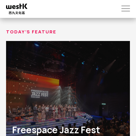
Skip
to
main
content
TODAY’S FEATURE
Freespace Jazz Fest