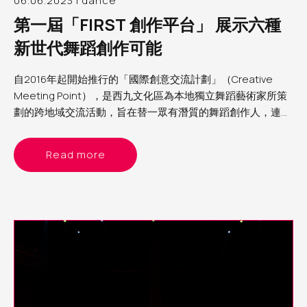
06.06.2023 | dance
第一屆「FIRST 創作平台」 展示六種
新世代舞蹈創作可能
自2016年起開始推行的「國際創意交流計劃」（Creative
Meeting Point），是西九文化區為本地獨立舞蹈藝術家所策
劃的跨地域交流活動，旨在替一眾有潛質的舞蹈創作人，連結
海外藝術家及機構，打開視野，刺激創意。適逢今年自由空間
首辦「自由舞」，順理成章也建立了「FIRST創作平台」，邀
Read more
請其中六位曾參與「國際創意交流計劃」的女舞蹈藝術家，於
四月底及五月頭的兩個週日黃昏，分兩批在自由空間細盒內進
行分享