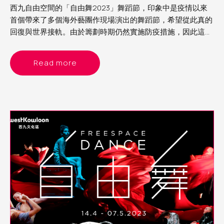
西九自由空間的「自由舞2023」舞蹈節，印象中是疫情以來
首個帶來了多個海外藝團作現場演出的舞蹈節，希望從此真的
回復與世界接軌。由於籌劃時期仍然實施防疫措施，因此這次
舞蹈節的節目以精簡為主，主要是雙人舞或獨舞。當中看了來
自德國的《女俠傳奇》、比利時的《沒有最壞》及以色列的
Read more
《異想客廳》，各有特色，頗有驚喜