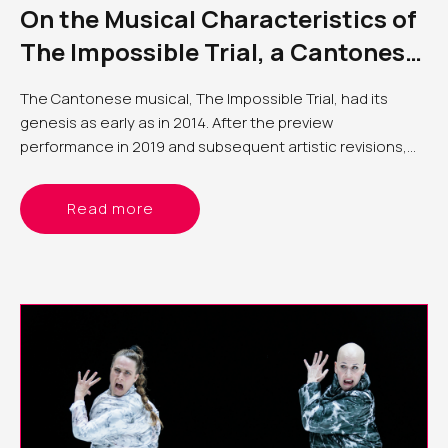
On the Musical Characteristics of
The Impossible Trial, a Cantonese
Musical
The Cantonese musical,
The Impossible Trial
, had its
genesis as early as in 2014. After the preview
performance in 2019 and subsequent artistic revisions,
the long-awaited premiere took place took place in
September 2022, marking a span of eight years since the
Read more
commencement of the preparation work